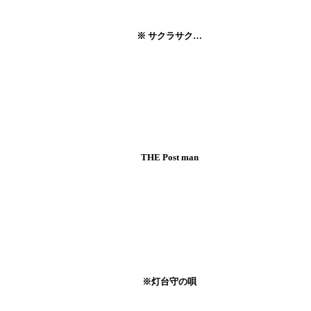
※ サクラサク…
THE Post man
※灯台守の唄