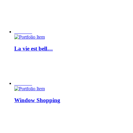
La vie est bell…
Window Shopping