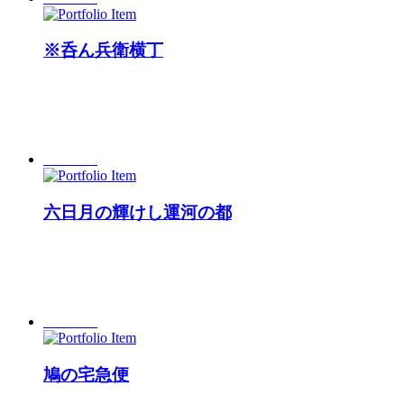
※呑ん兵衛横丁
六日月の輝けし運河の都
鳩の宅急便