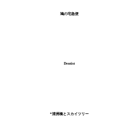
鳩の宅急便
Dentist
*清洲橋とスカイツリー