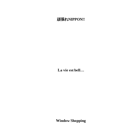
頑張れNIPPON!!
La vie est bell…
Window Shopping