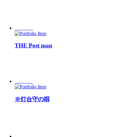
THE Post man
※灯台守の唄