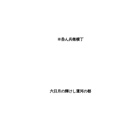
※呑ん兵衛横丁
六日月の輝けし運河の都