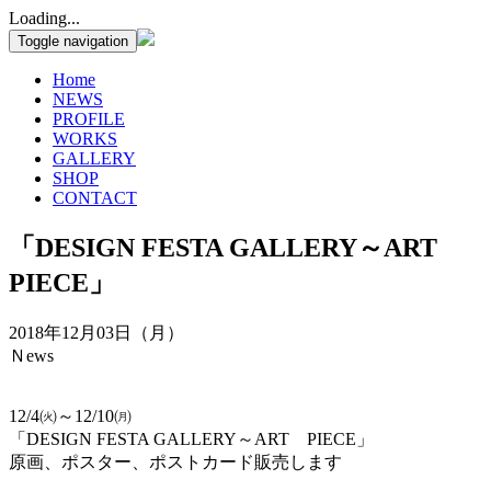
Loading...
Toggle navigation
Home
NEWS
PROFILE
WORKS
GALLERY
SHOP
CONTACT
「DESIGN FESTA GALLERY～ART
PIECE」
2018年12月03日（月）
Ｎews
12/4㈫～12/10㈪
「DESIGN FESTA GALLERY～ART PIECE」
原画、ポスター、ポストカード販売します